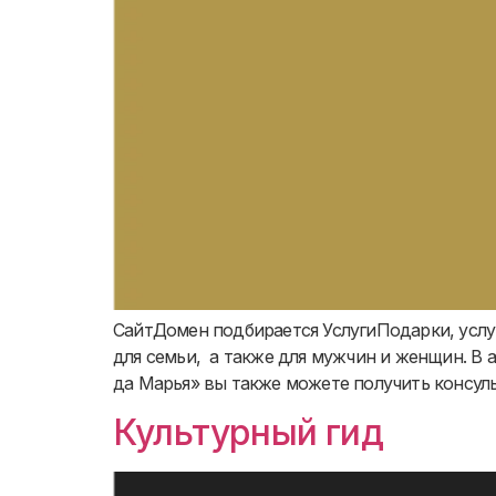
СайтДомен подбирается УслугиПодарки, услу
для семьи, а также для мужчин и женщин. В 
да Марья» вы также можете получить консуль
Культурный гид