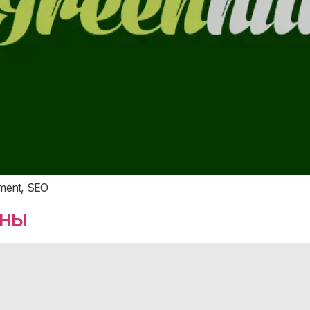
ment, SEO
ины