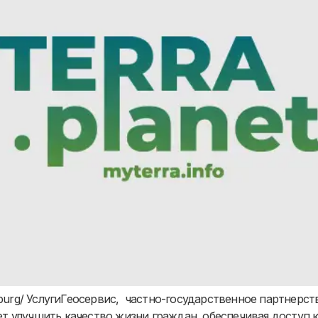
o/orenburg/ УслугиГеосервис, частно-государственное партне
ет улучшить качество жизни граждан, обеспечивая доступ 