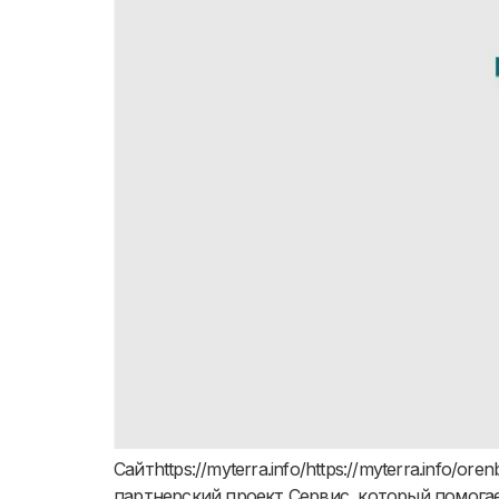
Сайтhttps://myterra.info/https://myterra.inf
партнерский проект Сервис, который помога