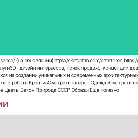
ssance/ (на обновлении)https://sketchfab.com/dizartoren https:
ке) Услуги3D, дизайн интерьеров, точек продаж, концепции 
ся на создании уникальных и современных архитектурных
екты в работе КреативСмотреть галереюОдеждаСмотреть 
й Все Цветы Бетон Природа СССР Образы Еще полезно
ии