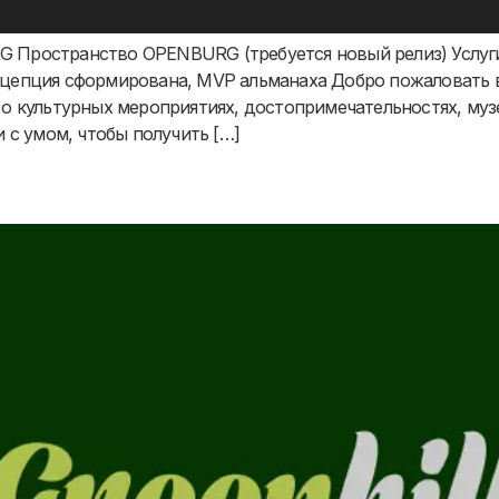
 Пространство OPENBURG (требуется новый релиз) Услуги
цепция сформирована, MVP альманаха Добро пожаловать в
о культурных мероприятиях, достопримечательностях, музе
 с умом, чтобы получить […]