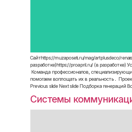
Сайтhttps://muzaposeti.ru/mag/artplusdeco/renai
разработке)https://proapril.ru/ (в разработ
Команда профессионалов, специализирующих
помогаем воплощать их в реальность . Про
Previous slide Next slide Подборка генераци
Системы коммуникац