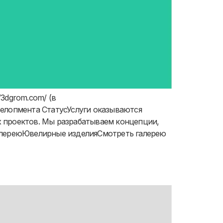
//3dgrom.com/ (в
девелопмента СтатусУслуги оказываются
 проектов. Мы разрабатываем концепции,
галереюЮвелирные изделияСмотреть галерею